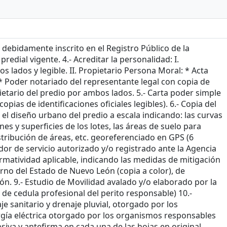
o debidamente inscrito en el Registro Público de la
redial vigente. 4.- Acreditar la personalidad: I.
os lados y legible. II. Propietario Persona Moral: * Acta
. * Poder notariado del representante legal con copia de
opietario del predio por ambos lados. 5.- Carta poder simple
opias de identificaciones oficiales legibles). 6.- Copia del
el diseño urbano del predio a escala indicando: las curvas
nes y superficies de los lotes, las áreas de suelo para
stribución de áreas, etc. georeferenciado en GPS (6
dor de servicio autorizado y/o registrado ante la Agencia
rmatividad aplicable, indicando las medidas de mitigación
rno del Estado de Nuevo León (copia a color), de
n. 9.- Estudio de Movilidad avalado y/o elaborado por la
de cedula profesional del perito responsable) 10.-
aje sanitario y drenaje pluvial, otorgado por los
ergía eléctrica otorgado por los organismos responsables
nsiva y antefirma en cada una de las hojas en original