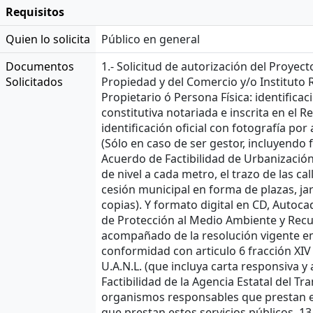
Requisitos
Quien lo solicita
Público en general
Documentos
1.- Solicitud de autorización del Proyect
Solicitados
Propiedad y del Comercio y/o Instituto Re
Propietario ó Persona Física: identificac
constitutiva notariada e inscrita en el 
identificación oficial con fotografía por
(Sólo en caso de ser gestor, incluyendo f
Acuerdo de Factibilidad de Urbanización
de nivel a cada metro, el trazo de las ca
cesión municipal en forma de plazas, jar
copias). Y formato digital en CD, Autoca
de Protección al Medio Ambiente y Recur
acompañado de la resolución vigente emi
conformidad con articulo 6 fracción XIV
U.A.N.L. (que incluya carta responsiva 
Factibilidad de la Agencia Estatal del Tr
organismos responsables que prestan est
que prestan estos servicios públicos. 13