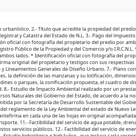
o urbanístico. 2.- Título que acredite la propiedad del predi
gistral y Catastra del Estado de N.L. 3.- Pago del impuesto p
ión oficial con fotografía del propietario del predio por amb
Registro Público de la Propiedad y del Comercio y/o I.R.C.N.L
 ambos lados. * Identificación oficial con fotografía del pr
irma original del propietario y testigos con sus respectivas c
 y Lineamientos Generales de Diseño Urbano. 7.- Plano con 
lles, la definición de las manzanas y su lotificación, dimensio
dines o parques, la zonificación propuesta, el cuadro de di
d. 8.- Estudio de Impacto Ambiental realizado por un presta
sos Naturales del Gobierno del Estado, de acuerdo a la no
tida por la Secretaría de Desarrollo Sustentable del Gobie
 del reglamento de la Ley Ambiental del estado de Nuevo Leó
y antefirma en cada una de las hojas en original acompañada 
ansporte. 11.- Factibilidad del servicio de agua potable, dren
os servicios públicos. 12.- Factibilidad del servicio de en
.- Estudio hidrológico e hidráulico., que incluya carta respo