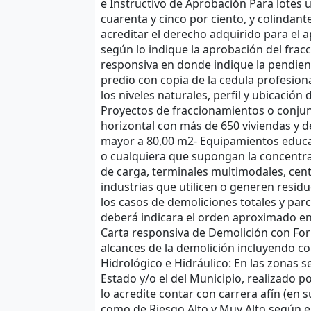
e Instructivo de Aprobación Para lotes
cuarenta y cinco por ciento, y colindan
acreditar el derecho adquirido para el a
según lo indique la aprobación del frac
responsiva en donde indique la pendiente 
predio con copia de la cedula profesion
los niveles naturales, perfil y ubicació
Proyectos de fraccionamientos o conju
horizontal con más de 650 viviendas y de
mayor a 80,00 m2- Equipamientos educati
o cualquiera que supongan la concentr
de carga, terminales multimodales, cent
industrias que utilicen o generen residu
los casos de demoliciones totales y parc
deberá indicara el orden aproximado en 
Carta responsiva de Demolición con Form
alcances de la demolición incluyendo cop
Hidrológico e Hidráulico: En las zonas 
Estado y/o el del Municipio, realizado po
lo acredite contar con carrera afín (en 
como de Riesgo Alto y Muy Alto según el 