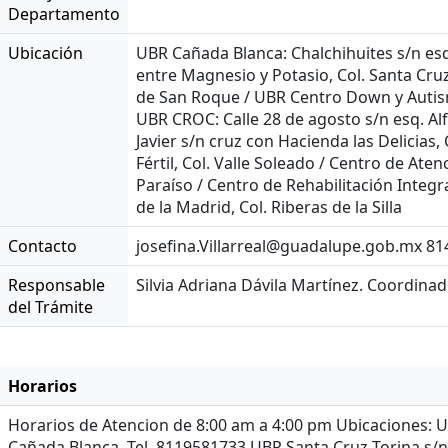
Departamento
Ubicación
UBR Cañada Blanca: Chalchihuites s/n esq
entre Magnesio y Potasio, Col. Santa Cruz 
de San Roque / UBR Centro Down y Autismo
UBR CROC: Calle 28 de agosto s/n esq. A
Javier s/n cruz con Hacienda las Delicias,
Fértil, Col. Valle Soleado / Centro de Ate
Paraíso / Centro de Rehabilitación Integr
de la Madrid, Col. Riberas de la Silla
Contacto
josefina.Villarreal@guadalupe.gob.mx 81
Responsable
Silvia Adriana Dávila Martínez. Coordina
del Trámite
Horarios
Horarios de Atencion de 8:00 am a 4:00 pm Ubicaciones: U
Cañada Blanca, Tel. 8119581733 UBR Santa Cruz Torina s/n 