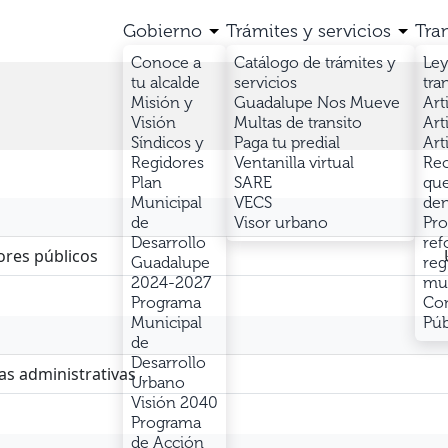
Gobierno
Trámites y servicios
Tra
Conoce a
Catálogo de trámites y
Ley
tu alcalde
servicios
tra
Misión y
Guadalupe Nos Mueve
Art
Visión
Multas de transito
Art
Síndicos y
Paga tu predial
Art
Regidores
Ventanilla virtual
Rec
Plan
SARE
que
Municipal
VECS
den
de
Visor urbano
Pro
Desarrollo
ref
Guadalupe
reg
2024-2027
mun
Programa
Con
Municipal
Púb
de
Desarrollo
Urbano
Visión 2040
Programa
de Acción