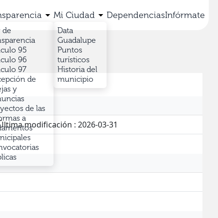
nsparencia
Mi Ciudad
Dependencias
Infórmate
 de
Data
nsparencia
Guadalupe
iculo 95
Puntos
iculo 96
turísticos
iculo 97
Historia del
epción de
municipio
jas y
uncias
yectos de las
ormas a
lamentos
icipales
vocatorias
licas