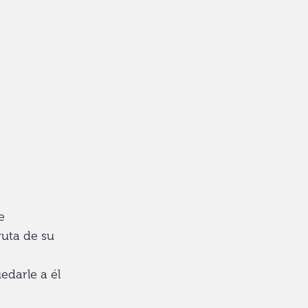
e
ruta de su
edarle a él