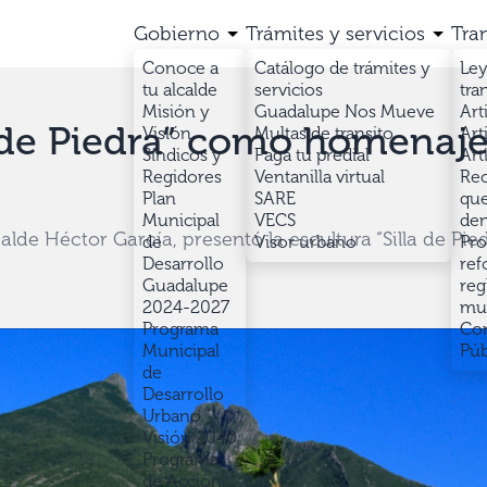
Gobierno
Trámites y servicios
Tra
Conoce a
Catálogo de trámites y
Ley
tu alcalde
servicios
tra
Misión y
Guadalupe Nos Mueve
Art
 de Piedra” como homenaje
Visión
Multas de transito
Art
Síndicos y
Paga tu predial
Art
Regidores
Ventanilla virtual
Rec
Plan
SARE
que
Municipal
VECS
den
e Héctor García, presentó la escultura “Silla de Pied
de
Visor urbano
Pro
Desarrollo
ref
Guadalupe
reg
2024-2027
mun
Programa
Con
Municipal
Púb
de
Desarrollo
Urbano
Visión 2040
Programa
de Acción