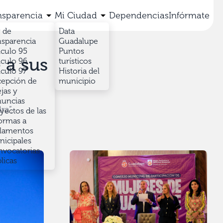
nsparencia
Mi Ciudad
Dependencias
Infórmate
 de
Data
nsparencia
Guadalupe
iculo 95
Puntos
 a sus
iculo 96
turísticos
iculo 97
Historia del
epción de
municipio
jas y
uncias
ra”,
yectos de las
ormas a
lamentos
icipales
vocatorias
licas