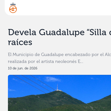
Devela Guadalupe “Silla
raíces
El Municipio de Guadalupe encabezado por el Alcald
realizada por el artista neoleonés E...
10 de jun. de 2026