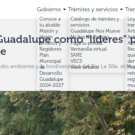
Gobierno
Trámites y servicios
Tra
Conoce a
Catálogo de trámites y
Ley
tu alcalde
servicios
tra
Misión y
Guadalupe Nos Mueve
Art
Guadalupe como “líderes” 
Visión
Multas de transito
Art
Síndicos y
Paga tu predial
Art
te
Regidores
Ventanilla virtual
Rec
Plan
SARE
que
Municipal
VECS
den
dio ambiente y la biodiversidad del Río La Silla, el Mu
de
Visor urbano
Pro
Desarrollo
ref
Guadalupe
reg
2024-2027
mun
Programa
Con
Municipal
Púb
de
Desarrollo
Urbano
Visión 2040
Programa
de Acción