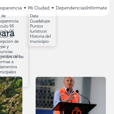
nsparencia
Mi Ciudad
Dependencias
Infórmate
 de
Data
nsparencia
Guadalupe
iculo 95
Puntos
para
iculo 96
turísticos
iculo 97
Historia del
epción de
municipio
jas y
uncias
nicipio de
yectos de las
ormas a
lamentos
icipales
vocatorias
licas