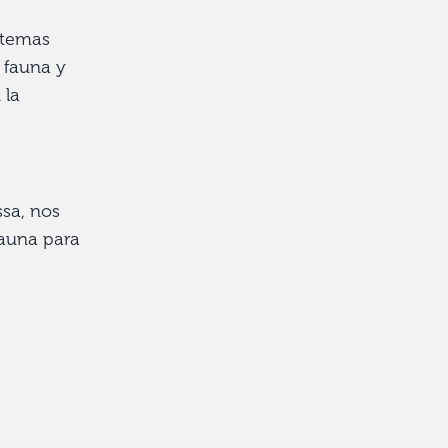
 temas
, fauna y
 la
ssa, nos
fauna para