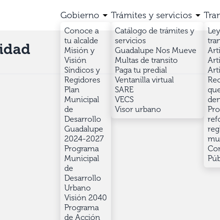
Gobierno
Trámites y servicios
Tra
Conoce a
Catálogo de trámites y
Ley
tu alcalde
servicios
tra
idad
Misión y
Guadalupe Nos Mueve
Art
Visión
Multas de transito
Art
Síndicos y
Paga tu predial
Art
Regidores
Ventanilla virtual
Rec
Plan
SARE
que
Municipal
VECS
den
de
Visor urbano
Pro
Desarrollo
ref
Guadalupe
reg
2024-2027
mun
Programa
Con
Municipal
Púb
de
Desarrollo
Urbano
Visión 2040
Programa
de Acción