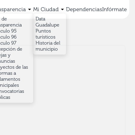
nsparencia
Mi Ciudad
Dependencias
Infórmate
 de
Data
nsparencia
Guadalupe
iculo 95
Puntos
iculo 96
turísticos
iculo 97
Historia del
epción de
municipio
jas y
uncias
yectos de las
ormas a
lamentos
icipales
vocatorias
licas