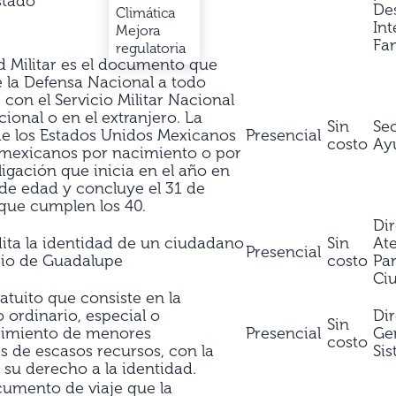
estado
Des
Climática
Int
Mejora
Fam
regulatoria
ad Militar es el documento que
e la Defensa Nacional a todo
on el Servicio Militar Nacional
cional o en el extranjero. La
Sin
Sec
 de los Estados Unidos Mexicanos
Presencial
costo
Ay
 mexicanos por nacimiento o por
ligación que inicia en el año en
de edad y concluye el 31 de
que cumplen los 40.
Di
ta la identidad de un ciudadano
Sin
At
Presencial
pio de Guadalupe
costo
Par
Ci
ratuito que consiste en la
o ordinario, especial o
Di
Sin
cimiento de menores
Presencial
Gen
costo
s de escasos recursos, con la
Si
r su derecho a la identidad.
cumento de viaje que la