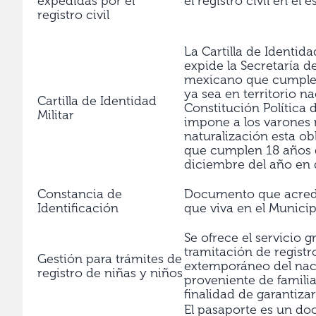
expedidas por el
el registro civil en el 
registro civil
La Cartilla de Identid
expide la Secretaría d
mexicano que cumple c
ya sea en territorio na
Cartilla de Identidad
Constitución Política
Militar
impone a los varones
naturalización esta ob
que cumplen 18 años 
diciembre del año en 
Constancia de
Documento que acredi
Identificación
que viva en el Munici
Se ofrece el servicio g
tramitación de registr
Gestión para trámites de
extemporáneo del na
registro de niñas y niños
proveniente de familia
finalidad de garantiza
El pasaporte es un do