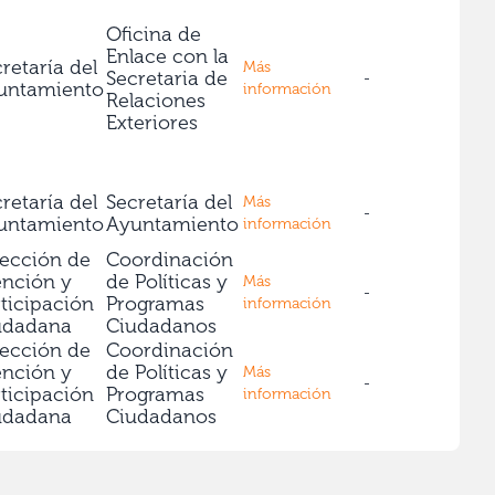
Oficina de
Enlace con la
retaría del
Más
Secretaria de
-
untamiento
información
Relaciones
Exteriores
retaría del
Secretaría del
Más
-
untamiento
Ayuntamiento
información
rección de
Coordinación
ención y
de Políticas y
Más
-
ticipación
Programas
información
udadana
Ciudadanos
rección de
Coordinación
ención y
de Políticas y
Más
-
ticipación
Programas
información
udadana
Ciudadanos