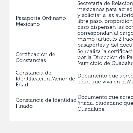
Secretaria de Relacion
mexicanos para acredi
y solicitar a las autor
Pasaporte Ordinario
libre paso, proporcio
Mexicano
caso dispensen las co
correspondan al cargo 
mismo (articulo 2 fra
pasaportes y del docu
Se realiza la certific
Certificación de
por la Dirección de P
Constancias
Municipio de Guadalup
Constancia de
Documento que acredi
Identificación Menor de
edad que viva en el M
Edad
Documento que acredi
Constancia de Identidad
finada, ciudadano que
Finado
Guadalupe