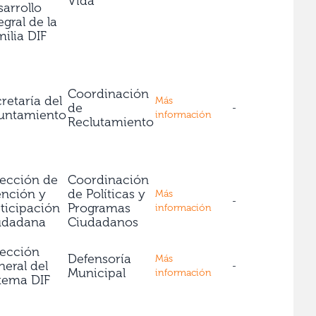
Vida
arrollo
egral de la
ilia DIF
Coordinación
retaría del
Más
de
-
untamiento
información
Reclutamiento
rección de
Coordinación
ención y
de Políticas y
Más
-
ticipación
Programas
información
udadana
Ciudadanos
rección
Defensoría
Más
eral del
-
Municipal
información
stema DIF