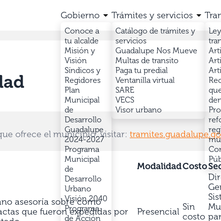
Gobierno
Trámites y servicios
Tra
Conoce a
Catálogo de trámites y
Ley
tu alcalde
servicios
tra
Misión y
Guadalupe Nos Mueve
Art
Visión
Multas de transito
Art
Síndicos y
Paga tu predial
Art
dad
Regidores
Ventanilla virtual
Rec
Plan
SARE
que
Municipal
VECS
den
de
Visor urbano
Pro
Desarrollo
ref
Guadalupe
reg
que ofrece el municipio, visitar:
tramites.guadalupe.g
2024-2027
mun
Programa
Con
Municipal
Púb
Modalidad
Costo
Sec
de
Di
Desarrollo
Gen
Urbano
Si
Visión 2040
dano asesoría sobre como
Sin
Mu
Programa
 actas que fueron expedidas por
Presencial
costo
par
de Acción