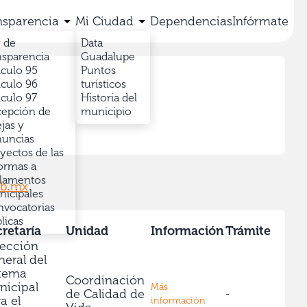
nsparencia
Mi Ciudad
Dependencias
Infórmate
 de
Data
nsparencia
Guadalupe
iculo 95
Puntos
iculo 96
turísticos
iculo 97
Historia del
epción de
municipio
jas y
uncias
yectos de las
ormas a
lamentos
ob.mx
icipales
vocatorias
licas
retaría
Unidad
Información
Trámite
rección
eral del
stema
Coordinación
nicipal
Más
de Calidad de
-
a el
información